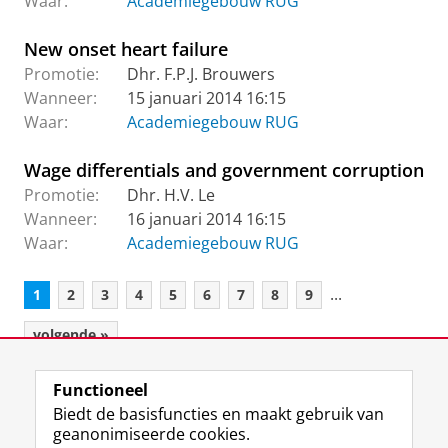
Waar:
Academiegebouw RUG
New onset heart failure
Promotie:
Dhr. F.P.J. Brouwers
Wanneer:
15 januari 2014 16:15
Waar:
Academiegebouw RUG
Wage differentials and government corruption
Promotie:
Dhr. H.V. Le
Wanneer:
16 januari 2014 16:15
Waar:
Academiegebouw RUG
...
1
2
3
4
5
6
7
8
9
volgende »
Functioneel
View this page in:
English
Biedt de basisfuncties en maakt gebruik van
geanonimiseerde cookies.