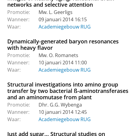
networks and selective attention
Promotie:
Mw. L. Geerligs
Wanneer:
09 januari 2014 16:15
Waar:
Academiegebouw RUG
Dynamically-generated baryon resonances
with heavy flavor
Promotie:
Mw. O. Romanets
Wanneer:
10 januari 2014 11:00
Waar:
Academiegebouw RUG
Structural investigations into amino group
transfer by two bacterial ß-aminotransferases
and an aminomutase from plant
Promotie:
Dhr. G.G. Wybenga
Wanneer:
10 januari 2014 12:45
Waar:
Academiegebouw RUG
Just add sugar... Structural studies on