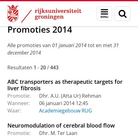
Skip
Skip
Over ons
Actueel
Nieuws
Menu
Zoek
to
to
en
Content
Navigation
zoeken
Promoties 2014
Alle promoties van
01 januari 2014
tot en met
31
december 2014
Resultaten
1
-
20
/
443
ABC transporters as therapeutic targets for
liver fibrosis
Promotie:
Dhr. A.U. (Atta Ur) Rehman
Wanneer:
06 januari 2014 12:45
Waar:
Academiegebouw RUG
Neuromodulation of cerebral blood flow
Promotie:
Dhr. M. Ter Laan