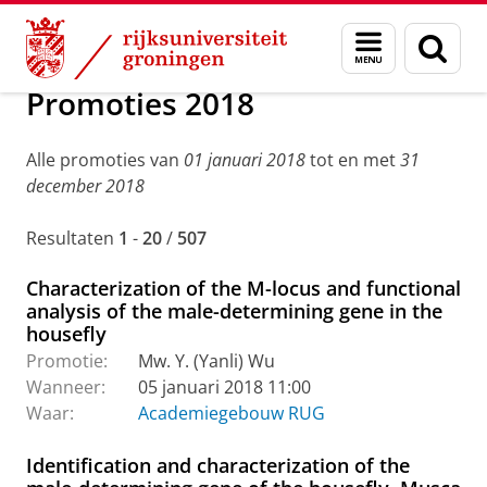
Skip
Skip
Over ons
Actueel
Evenementen
Promoties
Menu
Zoek
to
to
en
Content
Navigation
zoeken
Promoties 2018
Alle promoties van
01 januari 2018
tot en met
31
december 2018
Resultaten
1
-
20
/
507
Characterization of the M-locus and functional
analysis of the male-determining gene in the
housefly
Promotie:
Mw. Y. (Yanli) Wu
Wanneer:
05 januari 2018 11:00
Waar:
Academiegebouw RUG
Identification and characterization of the