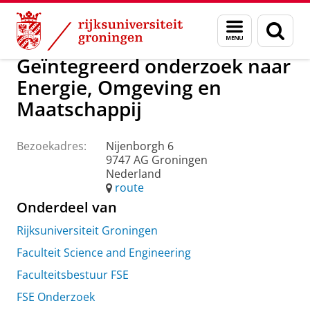
Skip
Skip
Over ons
Praktische zaken
Waar vindt u ons
Menu
Zoek
to
to
en
Content
Navigation
zoeken
Geïntegreerd onderzoek naar
Energie, Omgeving en
Maatschappij
Bezoekadres:
Nijenborgh 6
9747 AG Groningen
Nederland
route
Onderdeel van
Rijksuniversiteit Groningen
Faculteit Science and Engineering
Faculteitsbestuur FSE
FSE Onderzoek