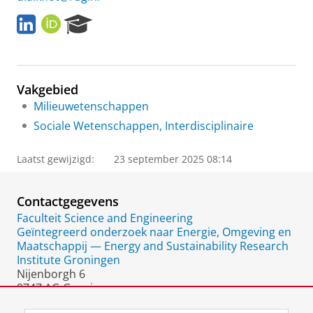
L
O
R
i
R
e
n
C
s
k
I
e
e
D
a
Vakgebied
d
r
I
c
Milieuwetenschappen
n
h
Sociale Wetenschappen, Interdisciplinaire
P
o
Laatst gewijzigd:
23 september 2025 08:14
r
t
a
Contactgegevens
l
Faculteit Science and Engineering
Geïntegreerd onderzoek naar Energie, Omgeving en
Maatschappij — Energy and Sustainability Research
Institute Groningen
Nijenborgh 6
9747 AG Groningen
Nederland