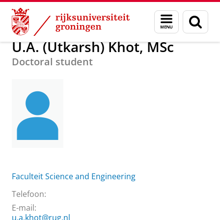
Skip
Skip
Over ons
U.A. (Utkarsh) Khot, MSc
Menu
Zoek
to
to
en
Content
Navigation
zoeken
U.A. (Utkarsh) Khot, MSc
Doctoral student
Faculteit Science and Engineering
Telefoon:
E-mail:
u.a.khot@rug.nl