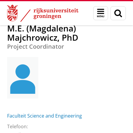
Skip
Skip
Over ons
M.E. (Magdalena) Majchrowicz, PhD
Menu
Zoek
to
to
en
Content
Navigation
zoeken
M.E. (Magdalena)
Majchrowicz, PhD
Project Coordinator
Faculteit Science and Engineering
Telefoon: