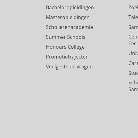
Bacheloropleidingen
Zoe
Masteropleidingen
Tal
Scholierenacademie
Sam
Cen
Summer Schools
Tec
Honours College
Uni
Promotietrajecten
Car
Veelgestelde vragen
Stu
Sch
Sam