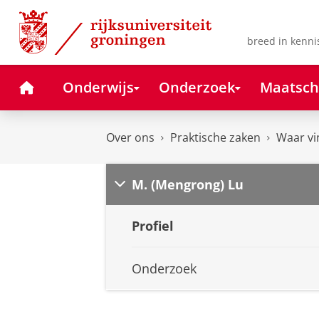
Skip
Skip
to
to
Content
Navigation
breed in kenni
Home
Onderwijs
Onderzoek
Maatsch
Over ons
Praktische zaken
Waar vi
M. (Mengrong) Lu
Profiel
Onderzoek