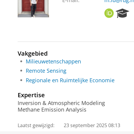
E-mail:
m.lu@rug.n
O
R
R
e
C
s
I
e
D
a
r
c
Vakgebied
h
Milieuwetenschappen
P
Remote Sensing
o
r
Regionale en Ruimtelijke Economie
t
a
Expertise
l
Inversion & Atmospheric Modeling
Methane Emission Analysis
Laatst gewijzigd:
23 september 2025 08:13