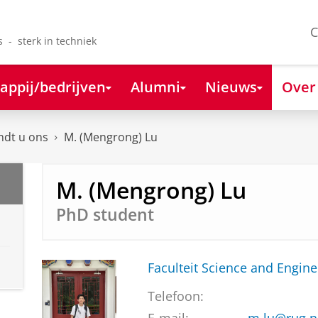
C
s - sterk in techniek
appij/bedrijven
Alumni
Nieuws
Over
ndt u ons
M. (Mengrong) Lu
M. (Mengrong) Lu
PhD student
Faculteit Science and Engine
Telefoon: