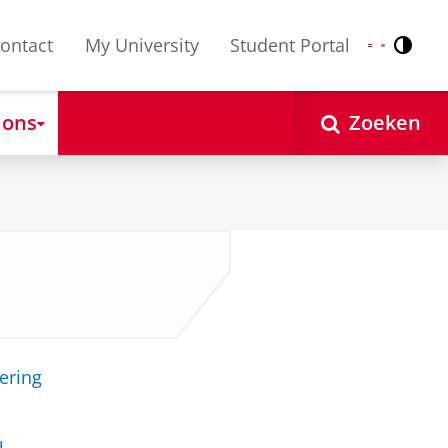
ontact
My University
Student Portal
Contr
Nederlands
English
 ons
Zoeken
ering