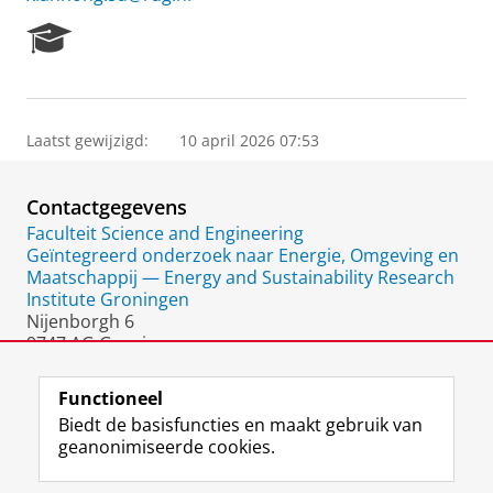
R
e
s
e
a
Laatst gewijzigd:
10 april 2026 07:53
r
c
h
Contactgegevens
P
o
Faculteit Science and Engineering
r
Geïntegreerd onderzoek naar Energie, Omgeving en
t
Maatschappij — Energy and Sustainability Research
a
Institute Groningen
l
Nijenborgh 6
9747 AG Groningen
Nederland
Functioneel
Biedt de basisfuncties en maakt gebruik van
geanonimiseerde cookies.
F
L
R
I
Y
Volg de RUG