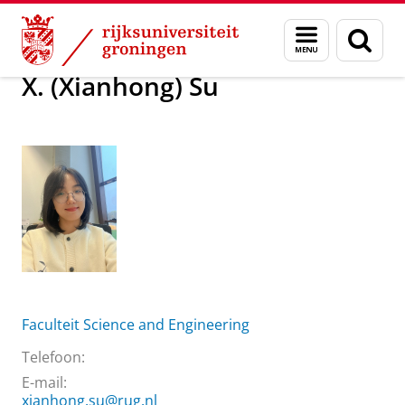
Skip
Skip
Over ons
X. (Xianhong) Su
Menu
Zoek
to
to
en
Content
Navigation
zoeken
X. (Xianhong) Su
Faculteit Science and Engineering
Telefoon:
E-mail:
xianhong.su@rug.nl