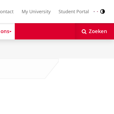
ontact
My University
Student Portal
Contr
Nederlands
English
 ons
Zoeken