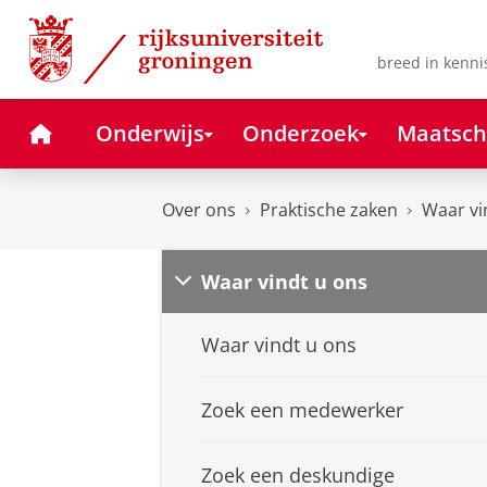
Skip
Skip
to
to
Content
Navigation
breed in kenni
Home
Onderwijs
Onderzoek
Maatsch
Over ons
Praktische zaken
Waar vi
Waar vindt u ons
Waar vindt u ons
Zoek een medewerker
Zoek een deskundige