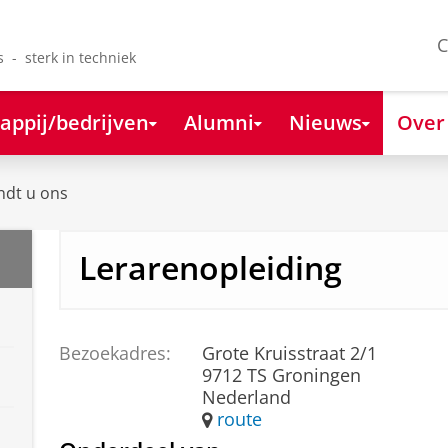
C
s - sterk in techniek
appij/bedrijven
Alumni
Nieuws
Over
ndt u ons
Lerarenopleiding
Bezoekadres:
Grote Kruisstraat 2/1
9712 TS Groningen
Nederland
route