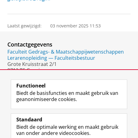
Laatst gewijzigd:
03 november 2025 11:53
Contactgegevens
Faculteit Gedrags- & Maatschappijwetenschappen
Lerarenopleiding — Faculteitsbestuur
Grote Kruisstraat 2/1
9712 TS Groningen
Nederland
Functioneel
Biedt de basisfuncties en maakt gebruik van
geanonimiseerde cookies.
F
L
R
I
Y
Volg de RUG
a
i
S
n
o
Standaard
c
n
S
s
u
Biedt de optimale werking en maakt gebruik
e
k
-
t
T
Studiekiezers
van onder andere videocookies.
b
e
f
a
u