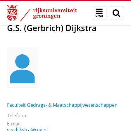
Skip
Skip
Over ons
G.S. (Gerbrich) Dijkstra
Menu
Zoek
to
to
en
Content
Navigation
zoeken
G.S. (Gerbrich) Dijkstra
Faculteit Gedrags- & Maatschappijwetenschappen
Telefoon:
E-mail:
g.s.dijkstra@rug.nl