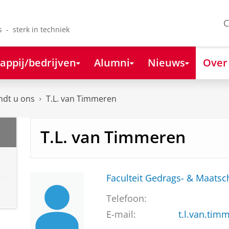
C
s - sterk in techniek
appij/bedrijven
Alumni
Nieuws
Over
ndt u ons
T.L. van Timmeren
T.L. van Timmeren
Faculteit Gedrags- & Maats
Telefoon:
E-mail:
t.l.van.tim