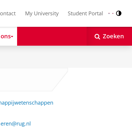
ontact
My University
Student Portal
Contr
Nederlands
English
 ons
Zoeken
chappijwetenschappen
meren@rug.nl