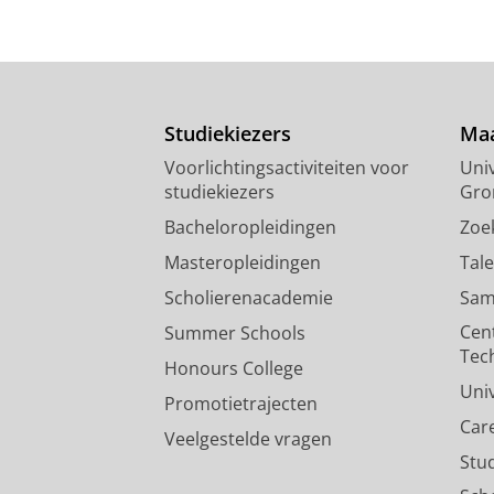
Studiekiezers
Maa
Voorlichtingsactiviteiten voor
Univ
studiekiezers
Gro
Bacheloropleidingen
Zoe
Masteropleidingen
Tal
Scholierenacademie
Sam
Cen
Summer Schools
Tec
Honours College
Uni
Promotietrajecten
Car
Veelgestelde vragen
Stu