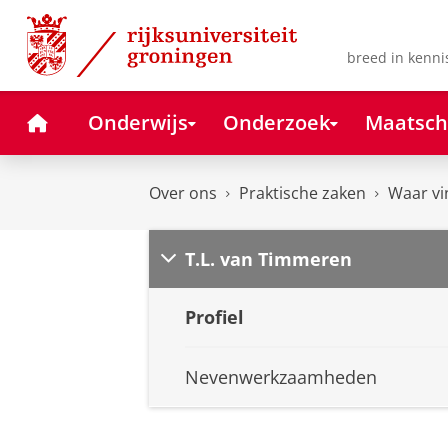
Skip
Skip
to
to
Content
Navigation
breed in kenni
Home
Onderwijs
Onderzoek
Maatsch
Over ons
Praktische zaken
Waar vi
T.L. van Timmeren
Profiel
Nevenwerkzaamheden