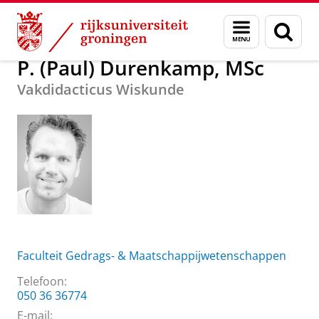
Skip
Skip
Over ons
P. (Paul) Durenkamp, MSc
Menu
Zoek
to
to
en
Content
Navigation
zoeken
P. (Paul) Durenkamp, MSc
Vakdidacticus Wiskunde
Faculteit Gedrags- & Maatschappijwetenschappen
Telefoon:
050 36 36774
E-mail: