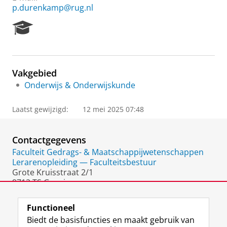
p.durenkamp@rug.nl
R
e
s
e
a
Vakgebied
r
Onderwijs & Onderwijskunde
c
h
P
Laatst gewijzigd:
12 mei 2025 07:48
o
r
t
Contactgegevens
a
Faculteit Gedrags- & Maatschappijwetenschappen
l
Lerarenopleiding — Faculteitsbestuur
Grote Kruisstraat 2/1
9712 TS Groningen
Nederland
Functioneel
Biedt de basisfuncties en maakt gebruik van