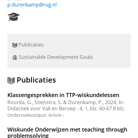
p.durenkamp@rug.nl
R
e
s
e
a
Publicaties
r
c
Sustainable Development Goals
h
P
o
r
Publicaties
t
a
Klassengesprekken in TTP-wiskundelessen
l
Roorda, G.
, Stienstra, S. &
Durenkamp, P.
,
2024
,
In:
Didactiek voor Vak en Beroep .
4
,
1
,
blz. 60-67
8 blz.
Onderzoeksoutput
:
Article
›
Wiskunde Onderwijzen met teaching through
problemsolving