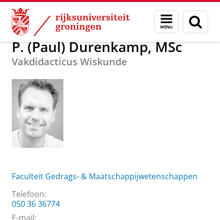
Skip
Skip
Over ons
P. (Paul) Durenkamp, MSc
Menu
Zoek
to
to
en
Content
Navigation
zoeken
P. (Paul) Durenkamp, MSc
Vakdidacticus Wiskunde
Faculteit Gedrags- & Maatschappijwetenschappen
Telefoon:
050 36 36774
E-mail: