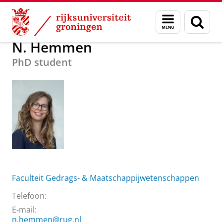
Skip
Skip
Over ons
N. Hemmen
Menu
Zoek
to
to
en
Content
Navigation
zoeken
N. Hemmen
PhD student
Faculteit Gedrags- & Maatschappijwetenschappen
Telefoon:
E-mail:
n.hemmen@rug.nl