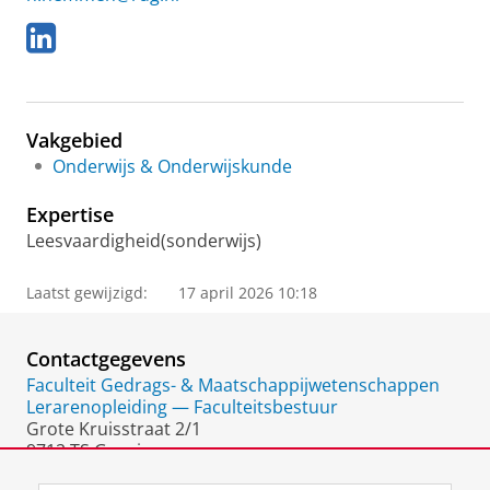
L
i
n
k
e
Vakgebied
d
I
Onderwijs & Onderwijskunde
n
Expertise
Leesvaardigheid(sonderwijs)
Laatst gewijzigd:
17 april 2026 10:18
Contactgegevens
Faculteit Gedrags- & Maatschappijwetenschappen
Lerarenopleiding — Faculteitsbestuur
Grote Kruisstraat 2/1
9712 TS Groningen
Nederland