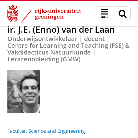
Skip
Skip
Over ons
ir. J.E. (Enno) van der Laan
Menu
Zoek
to
to
en
Content
Navigation
zoeken
ir. J.E. (Enno) van der Laan
Onderwijsontwikkelaar | docent |
Centre for Learning and Teaching (FSE) &
Vakdidacticus Natuurkunde |
Lerarenopleiding (GMW)
Faculteit Science and Engineering