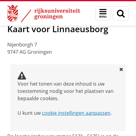
Skip
Skip
Over ons
Praktische zaken
Waar vindt u ons
Menu
Zoek
to
to
en
Content
Navigation
zoeken
Kaart voor Linnaeusborg
Nijenborgh 7
9747 AG Groningen
Voor het tonen van deze inhoud is uw
toestemming nodig voor het plaatsen van
bepaalde cookies.
U kunt uw
cookie instellingen aanpassen
.