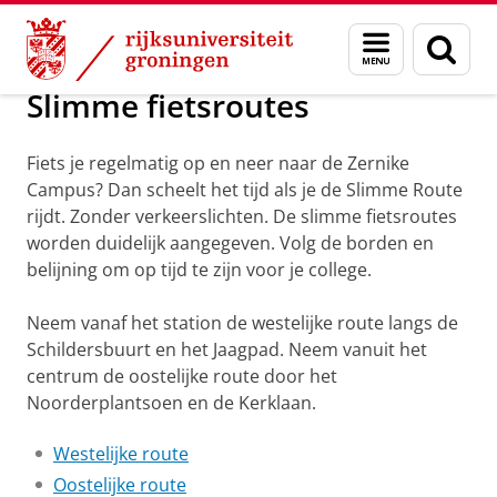
Skip
Skip
Over ons
Praktische zaken
Menu
Zoek
to
to
en
Content
Navigation
zoeken
Slimme fietsroutes
Fiets je regelmatig op en neer naar de Zernike
Campus? Dan scheelt het tijd als je de Slimme Route
rijdt. Zonder verkeerslichten. De slimme fietsroutes
worden duidelijk aangegeven. Volg de borden en
belijning om op tijd te zijn voor je college.
Neem vanaf het station de westelijke route langs de
Schildersbuurt en het Jaagpad. Neem vanuit het
centrum de oostelijke route door het
Noorderplantsoen en de Kerklaan.
Westelijke route
Oostelijke route