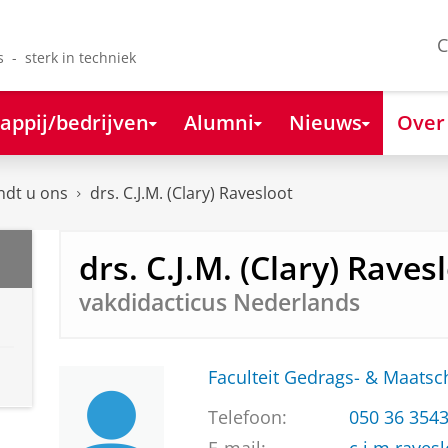
C
s - sterk in techniek
appij/bedrijven
Alumni
Nieuws
Over
ndt u ons
drs. C.J.M. (Clary) Ravesloot
drs. C.J.M. (Clary) Raves
vakdidacticus Nederlands
Faculteit Gedrags- & Maats
Telefoon:
050 36 354