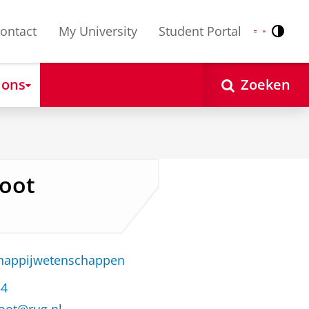
ontact
My University
Student Portal
Contr
Nederlands
English
 ons
Zoeken
loot
chappijwetenschappen
34