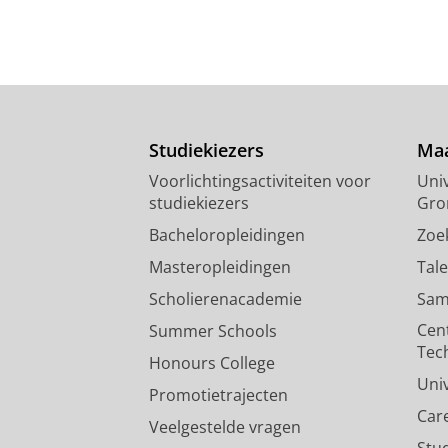
Studiekiezers
Maa
Voorlichtingsactiviteiten voor
Univ
studiekiezers
Gro
Bacheloropleidingen
Zoe
Masteropleidingen
Tal
Scholierenacademie
Sam
Cen
Summer Schools
Tec
Honours College
Uni
Promotietrajecten
Car
Veelgestelde vragen