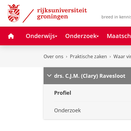
Skip
Skip
to
to
Content
Navigation
breed in kenni
Home
Onderwijs
Onderzoek
Maatsch
Over ons
Praktische zaken
Waar vi
drs. C.J.M. (Clary) Ravesloot
Profiel
Onderzoek