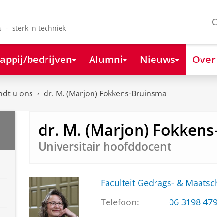
C
s - sterk in techniek
appij/bedrijven
Alumni
Nieuws
Over
ndt u ons
dr. M. (Marjon) Fokkens-Bruinsma
dr. M. (Marjon) Fokken
Universitair hoofddocent
Faculteit Gedrags- & Maats
Telefoon:
06 3198 47