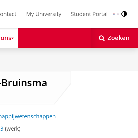
ontact
My University
Student Portal
Contr
Nederlands
English
 ons
Zoeken
s-Bruinsma
chappijwetenschappen
93
(werk)