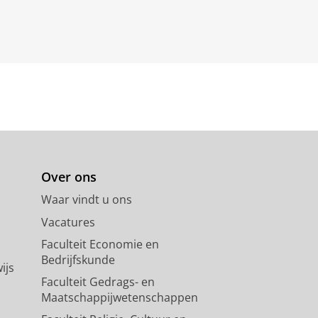
Over ons
Waar vindt u ons
Vacatures
Faculteit Economie en
Bedrijfskunde
ijs
Faculteit Gedrags- en
Maatschappijwetenschappen