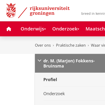
Skip
Skip
to
to
Content
Navigation
breed in kenni
Home
Onderwijs
Onderzoek
Maatsch
Over ons
Praktische zaken
Waar vi
dr. M. (Marjon) Fokkens-
Bruinsma
Profiel
Onderzoek