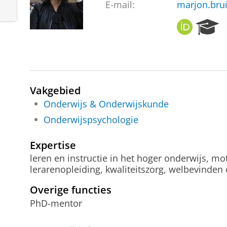
E-mail:
marjon.bru
O
R
R
e
C
s
I
e
D
a
r
Vakgebied
c
h
Onderwijs & Onderwijskunde
P
Onderwijspsychologie
o
r
Expertise
t
leren en instructie in het hoger onderwijs, mo
a
lerarenopleiding, kwaliteitszorg, welbevinden
l
Overige functies
PhD-mentor