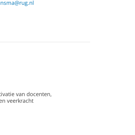
insma@rug.nl
tivatie van docenten,
 en veerkracht