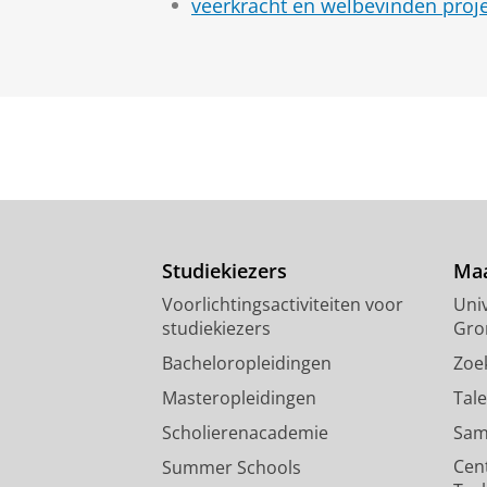
veerkracht en welbevinden proj
Studiekiezers
Maa
Voorlichtingsactiviteiten voor
Univ
studiekiezers
Gro
Bacheloropleidingen
Zoe
Masteropleidingen
Tal
Scholierenacademie
Sam
Cen
Summer Schools