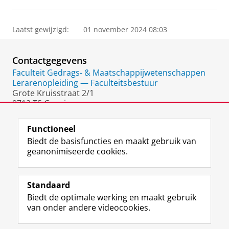
Laatst gewijzigd:
01 november 2024 08:03
Contactgegevens
Faculteit Gedrags- & Maatschappijwetenschappen
Lerarenopleiding — Faculteitsbestuur
Grote Kruisstraat 2/1
9712 TS Groningen
Nederland
Functioneel
Biedt de basisfuncties en maakt gebruik van
geanonimiseerde cookies.
F
L
R
I
Y
Volg de RUG
a
i
S
n
o
Standaard
c
n
S
s
u
Biedt de optimale werking en maakt gebruik
e
k
-
t
T
Studiekiezers
van onder andere videocookies.
b
e
f
a
u
Maatschappij/bedrijven
o
d
e
g
b