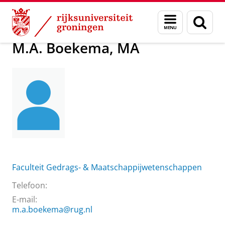
Skip
Skip
Over ons
M.A. Boekema, MA
Menu
Zoek
to
to
en
Content
Navigation
zoeken
M.A. Boekema, MA
Faculteit Gedrags- & Maatschappijwetenschappen
Telefoon:
E-mail:
m.a.boekema@rug.nl