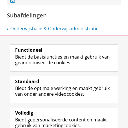
Subafdelingen
Onderwijsbalie &
Onderwijsadministratie
Functioneel
View this page in:
English
Biedt de basisfuncties en maakt gebruik van
geanonimiseerde cookies.
F
L
R
I
Y
Volg de RUG
a
i
S
n
o
Standaard
c
n
S
s
u
Biedt de optimale werking en maakt gebruik
e
k
-
t
T
Studiekiezers
van onder andere videocookies.
b
e
f
a
u
Maatschappij/bedrijven
o
d
e
g
b
o
I
e
r
e
Alumni
k
n
d
a
-
Volledig
p
-
R
m
k
Biedt gepersonaliseerde content en maakt
Over ons
a
p
i
-
a
gebruik van marketingcookies.