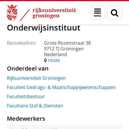
Skip
Skip
Over ons
Praktische zaken
Waar vindt u ons
Menu
Zoek
to
to
en
Content
Navigation
zoeken
Onderwijsinstituut
Bezoekadres:
Grote Rozenstraat 38
9712 TJ Groningen
Nederland
route
Onderdeel van
Rijksuniversiteit Groningen
Faculteit Gedrags- & Maatschappijwetenschappen
Faculteitsbestuur
Facultaire Staf & Diensten
Medewerkers