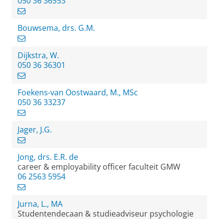
050 36 36553
Bouwsema, drs. G.M.
Dijkstra, W.
050 36 36301
Foekens-van Oostwaard, M., MSc
050 36 33237
Jager, J.G.
Jong, drs. E.R. de
career & employability officer faculteit GMW
06 2563 5954
Jurna, L., MA
Studentendecaan & studieadviseur psychologie