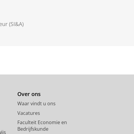
ur (SI&A)
Over ons
Waar vindt u ons
Vacatures
Faculteit Economie en
Bedrijfskunde
ijs