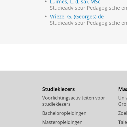
Luimes, L. (Lisa), MSc
Studieadviseur Pedagogische e
Vrieze, G. (Georges) de
Studieadviseur Pedagogische e
Studiekiezers
Maa
Voorlichtingsactiviteiten voor
Univ
studiekiezers
Gro
Bacheloropleidingen
Zoe
Masteropleidingen
Tal