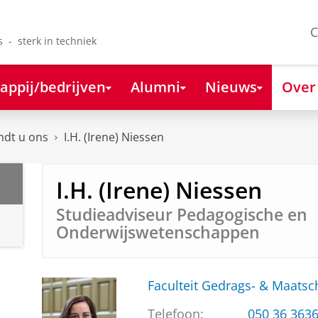
C
s - sterk in techniek
appij/bedrijven
Alumni
Nieuws
Over
ndt u ons
I.H. (Irene) Niessen
I.H. (Irene) Niessen
Studieadviseur Pedagogische en
Onderwijswetenschappen
Faculteit Gedrags- & Maats
Telefoon:
050 36 363