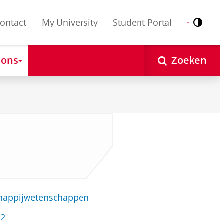
ontact
My University
Student Portal
Contr
Nederlands
English
 ons
Zoeken
chappijwetenschappen
62