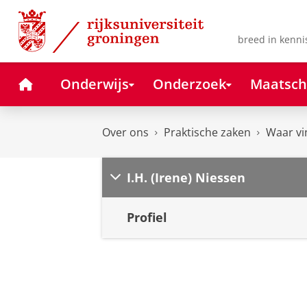
Skip
Skip
to
to
Content
Navigation
breed in kenni
Home
Onderwijs
Onderzoek
Maatsch
Over ons
Praktische zaken
Waar vi
I.H. (Irene) Niessen
Profiel