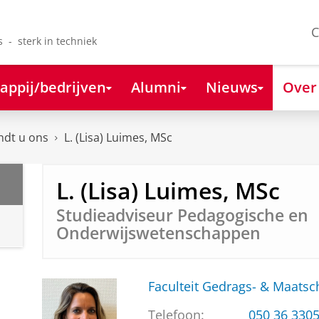
C
s - sterk in techniek
appij/bedrijven
Alumni
Nieuws
Over
ndt u ons
L. (Lisa) Luimes, MSc
L. (Lisa) Luimes, MSc
Studieadviseur Pedagogische en
Onderwijswetenschappen
Faculteit Gedrags- & Maats
Telefoon:
050 36 330