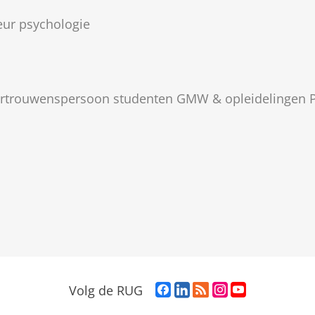
eur psychologie
Vertrouwenspersoon studenten GMW & opleidelingen
F
L
R
I
Y
Volg de RUG
a
i
S
n
o