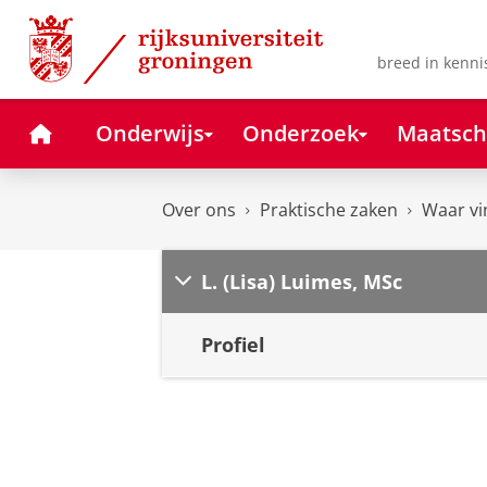
Skip
Skip
to
to
Content
Navigation
breed in kenni
Home
Onderwijs
Onderzoek
Maatsch
Over ons
Praktische zaken
Waar vi
L. (Lisa) Luimes, MSc
Profiel