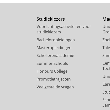
Studiekiezers
Maa
Voorlichtingsactiviteiten voor
Univ
studiekiezers
Gro
Bacheloropleidingen
Zoe
Masteropleidingen
Tal
Scholierenacademie
Sam
Cen
Summer Schools
Tec
Honours College
Uni
Promotietrajecten
Car
Veelgestelde vragen
Stu
Sch
Sam