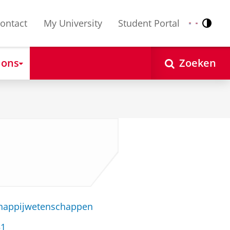
ontact
My University
Student Portal
Contr
Nederlands
English
 ons
Zoeken
chappijwetenschappen
51