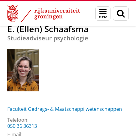
Skip
Skip
Over ons
E. (Ellen) Schaafsma
Menu
Zoek
to
to
en
Content
Navigation
zoeken
E. (Ellen) Schaafsma
Studieadviseur psychologie
Faculteit Gedrags- & Maatschappijwetenschappen
Telefoon:
050 36 36313
E-mail: