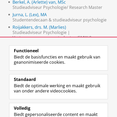
Berkel, A. (Arlette) van, MSc
Studieadviseur Psychologie/ Research Master
Jurna, L. (Lex), MA
Studentendecaan & studieadviseur psychologie
Roijakkers, drs. M. (Marlies)
Studieadviseur Psychologie |
Vertrouwenspersoon studenten GMW &
opleidelingen PPO
Functioneel
Biedt de basisfuncties en maakt gebruik van
geanonimiseerde cookies.
F
L
R
I
Y
Volg de RUG
a
i
S
n
o
Standaard
c
n
S
s
u
Biedt de optimale werking en maakt gebruik
e
k
-
t
T
Studiekiezers
van onder andere videocookies.
b
e
f
a
u
Maatschappij/bedrijven
o
d
e
g
b
o
I
e
r
e
Alumni
k
n
d
a
-
Volledig
p
-
R
m
k
Biedt gepersonaliseerde content en maakt
Over ons