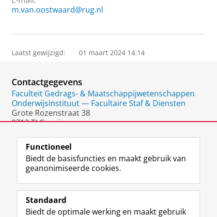
E-mail:
m.van.oostwaard@rug.nl
Laatst gewijzigd:
01 maart 2024 14:14
Contactgegevens
Faculteit Gedrags- & Maatschappijwetenschappen
Onderwijsinstituut — Facultaire Staf & Diensten
Grote Rozenstraat 38
9712 TJ Groningen
Nederland
Functioneel
Biedt de basisfuncties en maakt gebruik van
geanonimiseerde cookies.
F
L
R
I
Y
Volg de RUG
a
i
S
n
o
Standaard
c
n
S
s
u
Biedt de optimale werking en maakt gebruik
e
k
-
t
T
Studiekiezers