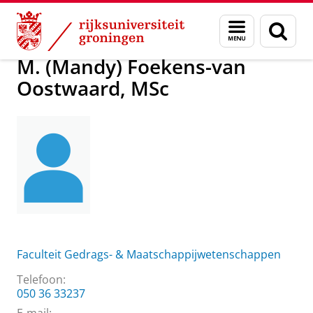
Skip
Skip
M. (Mandy) Foekens-van Oostwaard, MSc
Menu
Zoek
to
to
en
Content
Navigation
zoeken
M. (Mandy) Foekens-van
Oostwaard, MSc
Faculteit Gedrags- & Maatschappijwetenschappen
Telefoon:
050 36 33237