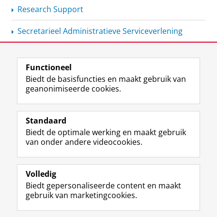
Research Support
Secretarieel Administratieve
Serviceverlening
Functioneel
View this page in:
English
Biedt de basisfuncties en maakt gebruik van
geanonimiseerde cookies.
F
L
R
I
Y
Volg de RUG
a
i
S
n
o
Standaard
c
n
S
s
u
Biedt de optimale werking en maakt gebruik
e
k
-
t
T
Studiekiezers
van onder andere videocookies.
b
e
f
a
u
Maatschappij/bedrijven
o
d
e
g
b
o
I
e
r
e
Alumni
k
n
d
a
-
Volledig
p
-
R
m
k
Biedt gepersonaliseerde content en maakt
Over ons
a
p
i
-
a
gebruik van marketingcookies.
g
a
j
a
n
i
g
k
c
a