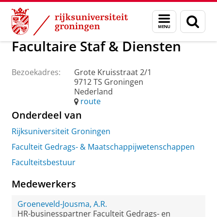
Skip
Skip
Over ons
Praktische zaken
Waar vindt u ons
Menu
Zoek
to
to
en
Content
Navigation
zoeken
Facultaire Staf & Diensten
Bezoekadres:
Grote Kruisstraat 2/1
9712 TS Groningen
Nederland
route
Onderdeel van
Rijksuniversiteit Groningen
Faculteit Gedrags- & Maatschappijwetenschappen
Faculteitsbestuur
Medewerkers
Groeneveld-Jousma, A.R.
HR-businesspartner Faculteit Gedrags- en