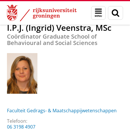
Skip
Skip
Over ons
I.P.J. (Ingrid) Veenstra, MSc
Menu
Zoek
to
to
en
Content
Navigation
zoeken
I.P.J. (Ingrid) Veenstra, MSc
Coördinator Graduate School of
Behavioural and Social Sciences
Faculteit Gedrags- & Maatschappijwetenschappen
Telefoon:
06 3198 4907