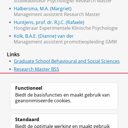
Studieadviseur Psychologie/ Research Master
Halbersma, M.A. (Margriet)
Management assistent Research Master
Huntjens, prof. dr. R.J.C. (Rafaele)
Hoogleraar Experimentele Klinische Psychologie
Kolk, B.A.E. (Dianne) van der
Management assistent promotieopleiding GMW
Links
Graduate School Behavioural and Social Sciences
Research Master BSS
PhD programme
Functioneel
Biedt de basisfuncties en maakt gebruik van
geanonimiseerde cookies.
F
L
R
I
Y
Volg de RUG
a
i
S
n
o
Standaard
c
n
S
s
u
Biedt de optimale werking en maakt gebruik
e
k
-
t
T