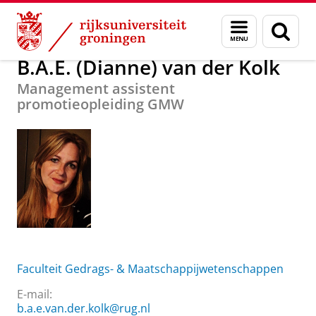
Skip
Skip
Over ons
B.A.E. (Dianne) van der Kolk
Menu
Zoek
to
to
en
Content
Navigation
zoeken
B.A.E. (Dianne) van der Kolk
Management assistent
promotieopleiding GMW
Faculteit Gedrags- & Maatschappijwetenschappen
E-mail:
b.a.e.van.der.kolk@rug.nl