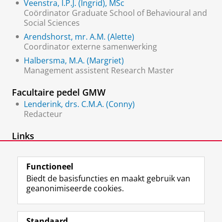
Veenstra, I.P.J. (Ingrid), MSc
Coördinator Graduate School of Behavioural and
Social Sciences
Arendshorst, mr. A.M. (Alette)
Coordinator externe samenwerking
Halbersma, M.A. (Margriet)
Management assistent Research Master
Facultaire pedel GMW
Lenderink, drs. C.M.A. (Conny)
Redacteur
Links
Graduate School BSS
Functioneel
Biedt de basisfuncties en maakt gebruik van
geanonimiseerde cookies.
F
L
R
I
Y
Volg de RUG
a
i
S
n
o
Standaard