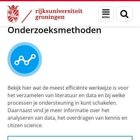
Skip
Skip
Onderzoek
Tijdens je onderzoek
Menu
Zoek
to
to
en
Content
Navigation
zoeken
Onderzoeksmethoden
Bekijk hier wat de meest efficiënte werkwijze is voor
het verzamelen van literatuur en data en bij welke
processen je ondersteuning in kunt schakelen.
Daarnaast vind je meer informatie over het
analyseren van data, het overdragen van kennis en
citizen science.