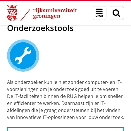
Skip
Skip
Onderzoek
Tijdens je onderzoek
Menu
Zoek
to
to
en
Content
Navigation
zoeken
Onderzoekstools
Als onderzoeker kun je niet zonder computer- en IT-
voorzieningen om je onderzoek goed uit te voeren.
De IT-faciliteiten binnen de RUG helpen je om sneller
en efficiënter te werken. Daarnaast zijn er IT-
afdelingen die je graag ondersteunen bij het vinden
van innovatieve IT-oplossingen voor jouw onderzoek.