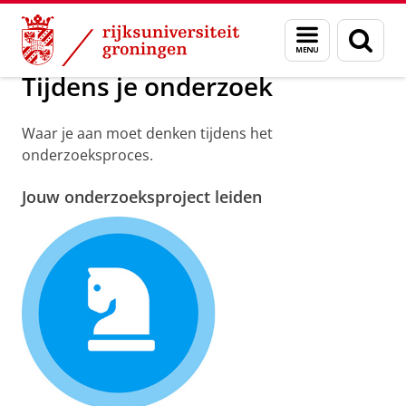
Skip
Skip
Onderzoek
Tijdens je onderzoek
Menu
Zoek
to
to
en
Content
Navigation
zoeken
Tijdens je onderzoek
Waar je aan moet denken tijdens het
onderzoeksproces.
Jouw onderzoeksproject leiden