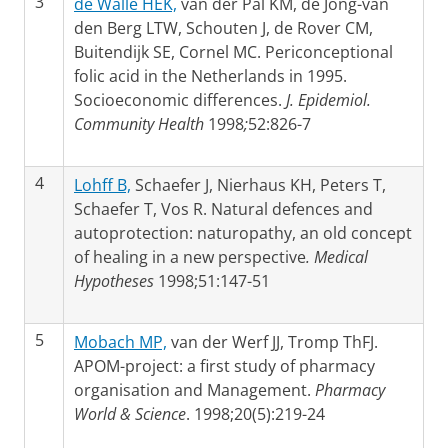
3
de Walle HEK,
van der Pal KM, de Jong-van
den Berg LTW, Schouten J, de Rover CM,
Buitendijk SE, Cornel MC. Periconceptional
folic acid in the Netherlands in 1995.
Socioeconomic differences.
J. Epidemiol.
Community Health
1998
;
52:826-7
4
Lohff B,
Schaefer J, Nierhaus KH, Peters T,
Schaefer T, Vos R. Natural defences and
autoprotection: naturopathy, an old concept
of healing in a new perspective
. Medical
Hypotheses
1998;51:147-51
5
Mobach MP,
van der Werf JJ, Tromp ThFJ.
APOM-project: a first study of pharmacy
organisation and Management.
Pharmacy
World & Science
. 1998;20(5):219-24