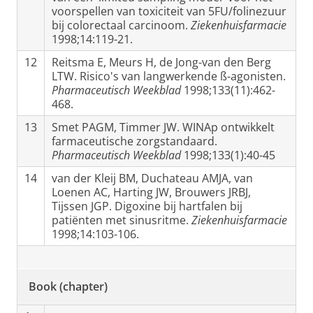
voorspellen van toxiciteit van 5FU/folinezuur
bij colorectaal carcinoom.
Ziekenhuisfarmacie
1998;14:119-21.
12
Reitsma E, Meurs H, de Jong-van den Berg
LTW. Risico's van langwerkende ß-agonisten.
Pharmaceutisch Weekblad
1998;133(11):462-
468.
13
Smet PAGM, Timmer JW. WINAp ontwikkelt
farmaceutische zorgstandaard.
Pharmaceutisch Weekblad
1998;133(1):40-45
14
van der Kleij BM, Duchateau AMJA, van
Loenen AC, Harting JW, Brouwers JRBJ,
Tijssen JGP. Digoxine bij hartfalen bij
patiënten met sinusritme.
Ziekenhuisfarmacie
1998;14:103-106.
Book (chapter)