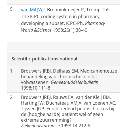
9
van Mil JWF,
Brenninkmeijer R, Tromp ThFJ,
The ICPC coding system in pharmacy;
developing a subset. ICPC-Ph.
Pharmacy
World &Science
1998;20(1):38-40
Scientific publications national
1
Brouwers JRBJ, Delhaas EM. Medicamenteuze
behandeling van chronische pijn bij
volwassenen.
Geneesmiddelenbulletin
1998;10:111-8
2
Brouwers JRBJ, Rauws EA, van der Kleij BM,
Harting JW, Duchateau AMJA, van Loenen AC,
Tijssen JGP. Een bloedend peptisch ulcus bij
de (hoogbejaarde) patiënt: wel of geen
extreme zuurremming?
Ziekenhuisfarmacie
1998;14:212-6