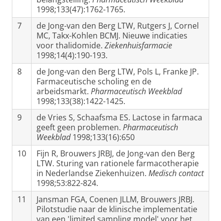
1998;133(47):1762-1765.
7
de Jong-van den Berg LTW, Rutgers J, Cornel
MC, Takx-Kohlen BCMJ. Nieuwe indicaties
voor thalidomide.
Ziekenhuisfarmacie
1998;14(4):190-193.
8
de Jong-van den Berg LTW, Pols L, Franke JP.
Farmaceutische scholing en de
arbeidsmarkt.
Pharmaceutisch Weekblad
1998;133(38):1422-1425.
9
de Vries S, Schaafsma ES. Lactose in farmaca
geeft geen problemen.
Pharmaceutisch
Weekblad
1998;133(16):650
10
Fijn R, Brouwers JRBJ, de Jong-van den Berg
LTW. Sturing van rationele farmacotherapie
in Nederlandse Ziekenhuizen.
Medisch contact
1998;53:822-824.
11
Jansman FGA, Coenen JLLM, Brouwers JRBJ.
Pilotstudie naar de klinische implementatie
van een 'limited sampling model' voor het