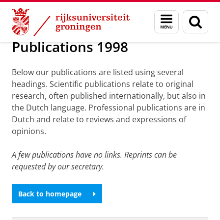
Skip
Skip
Over ons
Publications
Menu
Zoek
to
to
en
Content
Navigation
zoeken
Publications 1998
Below our publications are listed using several
headings. Scientific publications relate to original
research, often published internationally, but also in
the Dutch language. Professional publications are in
Dutch and relate to reviews and expressions of
opinions.
A few publications have no links. Reprints can be
requested by our secretary.
Back to homepage