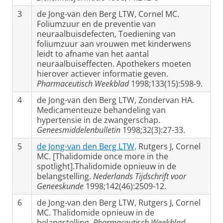
3
de Jong-van den Berg LTW, Cornel MC.
Foliumzuur en de preventie van
neuraalbuisdefecten, Toediening van
foliumzuur aan vrouwen met kinderwens
leidt to afname van het aantal
neuraalbuiseffecten. Apothekers moeten
hierover actiever informatie geven.
Pharmaceutisch Weekblad
1998;133(15):598-9.
4
de Jong-van den Berg LTW, Zondervan HA.
Medicamenteuze behandeling van
hypertensie in de zwangerschap.
Geneesmiddelenbulletin
1998;32(3):27-33.
5
de Jong-van den Berg LTW,
Rutgers J, Cornel
MC. [Thalidomide once more in the
spotlight].Thalidomide opnieuw in de
belangstelling.
Nederlands Tijdschrift voor
Geneeskunde
1998;142(46):2509-12.
6
de Jong-van den Berg LTW, Rutgers J, Cornel
MC. Thalidomide opnieuw in de
belangstelling.
Pharmaceutisch Weekblad