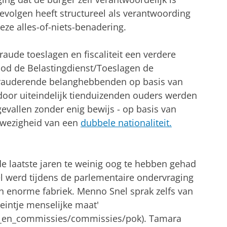
volgen heeft structureel als verantwoording
ze alles-of-niets-benadering.
aude toeslagen en fiscaliteit een verdere
ood de Belastingdienst/Toeslagen de
frauderende belanghebbenden op basis van
ardoor uiteindelijk tienduizenden ouders werden
gevallen zonder enig bewijs - op basis van
nwezigheid van een
dubbele nationaliteit.
de laatste jaren te weinig oog te hebben gehad
el werd tijdens de parlementaire ondervraging
n enorme fabriek. Menno Snel sprak zelfs van
eintje menselijke maat'
_en_commissies/commissies/pok). Tamara