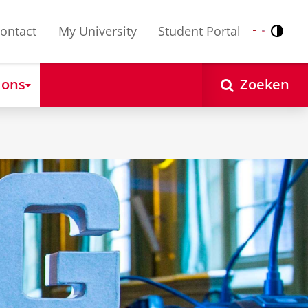
ontact
My University
Student Portal
Contr
Nederlands
English
 ons
Zoeken