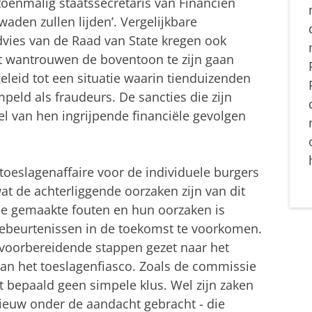
toenmalig staatssecretaris van Financiën
aden zullen lijden’. Vergelijkbare
dvies van de Raad van State kregen ook
kt wantrouwen de boventoon te zijn gaan
eleid tot een situatie waarin tienduizenden
eld als fraudeurs. De sancties die zijn
el van hen ingrijpende financiële gevolgen
toeslagenaffaire voor de individuele burgers
at de achterliggende oorzaken zijn van dit
de gemaakte fouten en hun oorzaken is
gebeurtenissen in de toekomst te voorkomen.
voorbereidende stappen gezet naar het
van het toeslagenfiasco. Zoals de commissie
t bepaald geen simpele klus. Wel zijn zaken
ieuw onder de aandacht gebracht - die