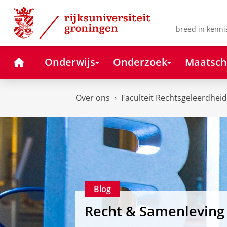
Skip
Skip
to
to
Content
Navigation
breed in kenni
Home
Onderwijs
Onderzoek
Maatsch
Over ons
Faculteit Rechtsgeleerdheid
Blog
Recht & Samenleving