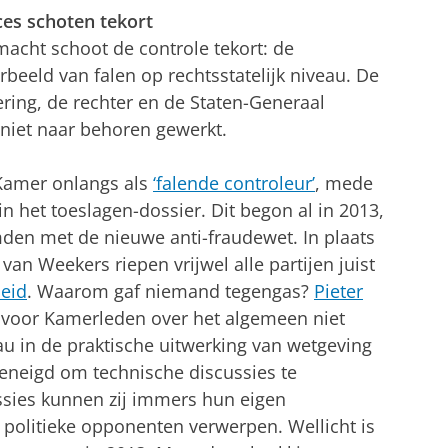
ces
schoten tekort
macht schoot de controle tekort: de
beeld van falen op rechtsstatelijk niveau. De
ring, de rechter en de Staten-Generaal
niet naar behoren gewerkt.
amer onlangs als
‘falende controleur’
, mede
 het toeslagen-dossier. Dit begon al in 2013,
en met de nieuwe anti-fraudewet. In plaats
an Weekers riepen vrijwel alle partijen juist
leid
. Waarom gaf niemand tegengas?
Pieter
 voor Kamerleden over het algemeen niet
au in de praktische uitwerking van wetgeving
geneigd om technische discussies te
scussies kunnen zij immers hun eigen
politieke opponenten verwerpen. Wellicht is