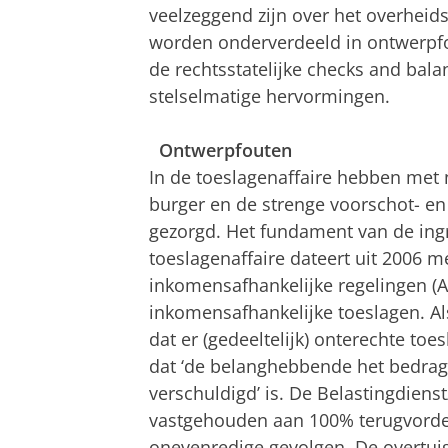
veelzeggend zijn over het overheid
worden onderverdeeld in ontwerpfo
de rechtsstatelijke checks and bala
stelselmatige hervormingen.
Ontwerpfouten
In de toeslagenaffaire hebben met
burger en de strenge voorschot- e
gezorgd. Het fundament van de ing
toeslagenaffaire dateert uit 2006 
inkomensafhankelijke regelingen (A
inkomensafhankelijke toeslagen. Als
dat er (gedeeltelijk) onterechte toesl
dat ‘de belanghebbende het bedrag 
verschuldigd’ is. De Belastingdienst
vastgehouden aan 100% terugvordere
onevenredige gevolgen. De overtuigi