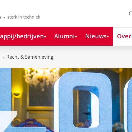
C
s - sterk in techniek
appij/bedrijven
Alumni
Nieuws
Over
Recht & Samenleving