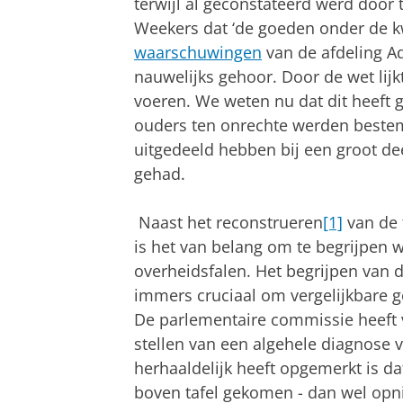
terwijl al geconstateerd werd door 
Weekers dat ‘de goeden onder de kw
waarschuwingen
van de afdeling A
nauwelijks gehoor. Door de wet lij
voeren. We weten nu dat dit heeft g
ouders ten onrechte werden bestemp
uitgedeeld hebben bij een groot de
gehad.
Naast het reconstrueren
[1]
van de 
is het van belang om te begrijpen w
overheidsfalen. Het begrijpen van 
immers cruciaal om vergelijkbare 
De parlementaire commissie heeft 
stellen van een algehele diagnose 
herhaaldelijk heeft opgemerkt is da
boven tafel gekomen - dan wel opn