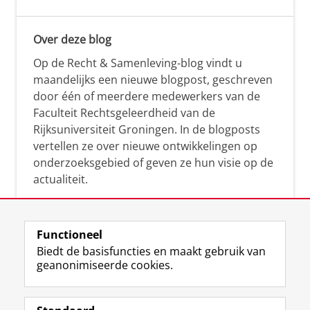
Over deze blog
Op de Recht & Samenleving-blog vindt u
maandelijks een nieuwe blogpost, geschreven
door één of meerdere medewerkers van de
Faculteit Rechtsgeleerdheid van de
Rijksuniversiteit Groningen. In de blogposts
vertellen ze over nieuwe ontwikkelingen op
onderzoeksgebied of geven ze hun visie op de
actualiteit.
Functioneel
Biedt de basisfuncties en maakt gebruik van
geanonimiseerde cookies.
F
L
R
I
Y
Volg de RUG
a
i
S
n
o