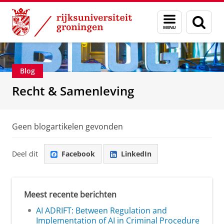
Skip
Skip
Over ons
Recht & Samenleving
Menu
Zoek
to
to
en
Content
Navigation
zoeken
Blog
Recht & Samenleving
Geen blogartikelen gevonden
Deel dit
Facebook
LinkedIn
Meest recente berichten
AI ADRIFT: Between Regulation and
Implementation of AI in Criminal Procedure