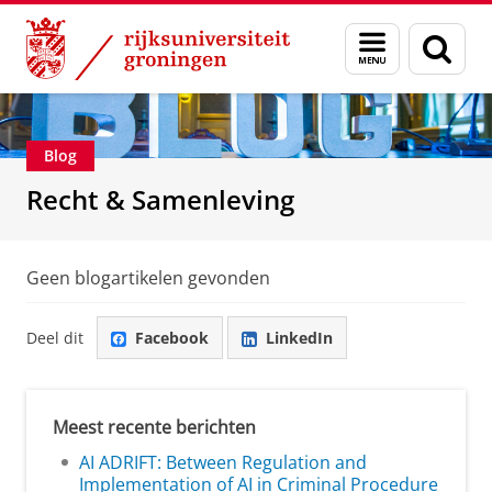
Skip
Skip
Over ons
Recht & Samenleving
Menu
Zoek
to
to
en
Content
Navigation
zoeken
Blog
Recht & Samenleving
Geen blogartikelen gevonden
Deel dit
Facebook
LinkedIn
Meest recente berichten
AI ADRIFT: Between Regulation and
Implementation of AI in Criminal Procedure