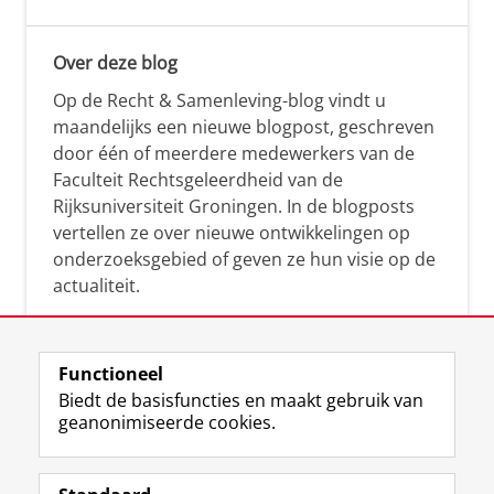
Over deze blog
Op de Recht & Samenleving-blog vindt u
maandelijks een nieuwe blogpost, geschreven
door één of meerdere medewerkers van de
Faculteit Rechtsgeleerdheid van de
Rijksuniversiteit Groningen. In de blogposts
vertellen ze over nieuwe ontwikkelingen op
onderzoeksgebied of geven ze hun visie op de
actualiteit.
Functioneel
Biedt de basisfuncties en maakt gebruik van
geanonimiseerde cookies.
F
L
R
I
Y
Volg de RUG
a
i
S
n
o