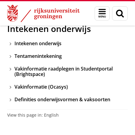
Skip
Skip
Over ons
Aanvragen en regelen
Menu
Zoek
to
to
en
Content
Navigation
zoeken
Intekenen onderwijs
Intekenen onderwijs
Tentamenintekening
Vakinformatie raadplegen in Studentportal
(Brightspace)
Vakinformatie (Ocasys)
Definities onderwijsvormen & vaksoorten
View this page in:
English