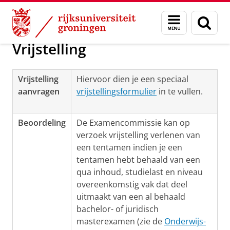
Skip
Skip
Over ons
Aanvragen en regelen
Menu
Zoek
to
to
en
Content
Navigation
zoeken
Vrijstelling
Vrijstelling
Hiervoor dien je een speciaal
aanvragen
vrijstellingsformulier
in te vullen.
Beoordeling
De Examencommissie kan op
verzoek vrijstelling verlenen van
een tentamen indien je een
tentamen hebt behaald van een
qua inhoud, studielast en niveau
overeenkomstig vak dat deel
uitmaakt van een al behaald
bachelor- of juridisch
masterexamen (zie de
Onderwijs-