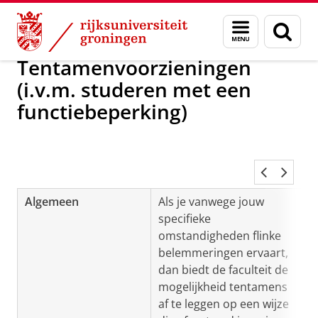
Skip
Skip
Over ons
Aanvragen en regelen
Menu
Zoek
to
to
en
Content
Navigation
zoeken
Tentamenvoorzieningen
(i.v.m. studeren met een
functiebeperking)
Algemeen
Als je vanwege jouw
specifieke
omstandigheden flinke
belemmeringen ervaart,
dan biedt de faculteit de
mogelijkheid tentamens
af te leggen op een wijze