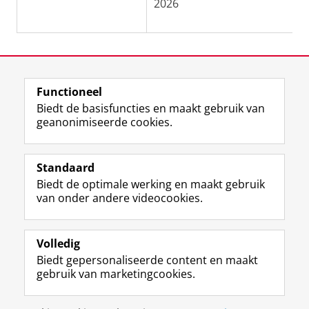
2026
Functioneel
View this page in:
English
Biedt de basisfuncties en maakt gebruik van
geanonimiseerde cookies.
F
L
R
I
Y
Volg de RUG
a
i
S
n
o
Standaard
c
n
S
s
u
Biedt de optimale werking en maakt gebruik
e
k
-
t
T
Studiekiezers
van onder andere videocookies.
b
e
f
a
u
Maatschappij/bedrijven
o
d
e
g
b
o
I
e
r
e
Alumni
k
n
d
a
-
Volledig
p
-
R
m
k
Biedt gepersonaliseerde content en maakt
Over ons
a
p
i
-
a
gebruik van marketingcookies.
g
a
j
a
n
i
g
k
c
a
Disclaimer & Copyright
Privacy
Cookies