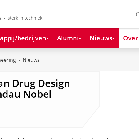
C
s - sterk in techniek
appij/bedrijven
Alumni
Nieuws
Over
neering
Nieuws
an Drug Design
indau Nobel