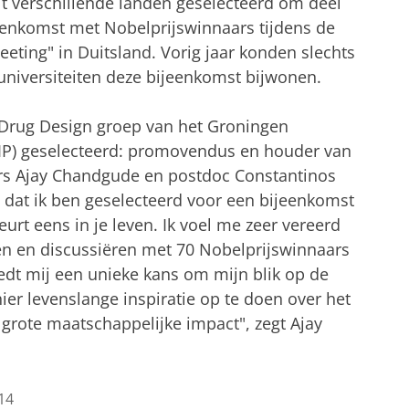
it verschillende landen geselecteerd om deel
enkomst met Nobelprijswinnaars tijdens de
eeting" in Duitsland. Vorig jaar konden slechts
niversiteiten deze bijeenkomst bijwonen.
e Drug Design groep van het Groningen
RIP) geselecteerd: promovendus en houder van
s Ajay Chandgude en postdoc Constantinos
ch dat ik ben geselecteerd voor een bijeenkomst
urt eens in je leven. Ik voel me zeer vereerd
n en discussiëren met 70 Nobelprijswinnaars
iedt mij een unieke kans om mijn blik op de
er levenslange inspiratie op te doen over het
grote maatschappelijke impact", zegt Ajay
14