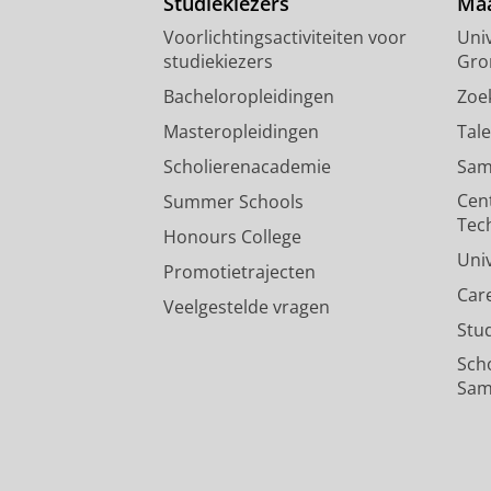
Studiekiezers
Maa
Voorlichtingsactiviteiten voor
Univ
studiekiezers
Gro
Bacheloropleidingen
Zoe
Masteropleidingen
Tal
Scholierenacademie
Sam
Cen
Summer Schools
Tec
Honours College
Uni
Promotietrajecten
Car
Veelgestelde vragen
Stu
Sch
Sam