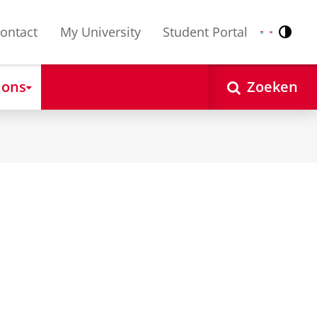
ontact
My University
Student Portal
Contr
Nederlands
English
 ons
Zoeken