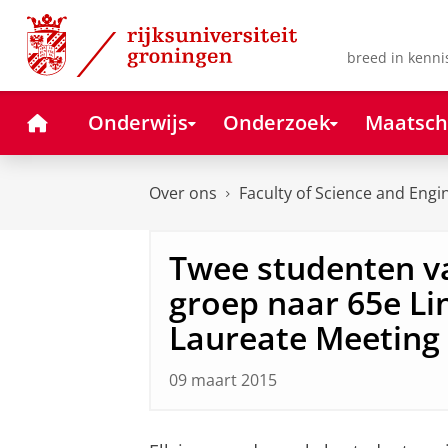
Skip
Skip
to
to
Content
Navigation
breed in kenni
Home
Onderwijs
Onderzoek
Maatsch
Over ons
Faculty of Science and Engi
Twee studenten v
groep naar 65e L
Laureate Meeting
09 maart 2015