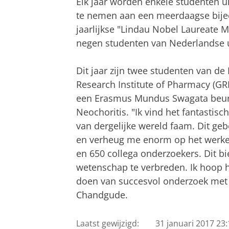
Elk jaar worden enkele studenten u
te nemen aan een meerdaagse bije
jaarlijkse "Lindau Nobel Laureate M
negen studenten van Nederlandse u
Dit jaar zijn twee studenten van d
Research Institute of Pharmacy (G
een Erasmus Mundus Swagata beur
Neochoritis. "Ik vind het fantastis
van dergelijke wereld faam. Dit gebe
en verheug me enorm op het werke
en 650 collega onderzoekers. Dit b
wetenschap te verbreden. Ik hoop hi
doen van succesvol onderzoek met 
Chandgude.
Laatst gewijzigd:
31 januari 2017 23: