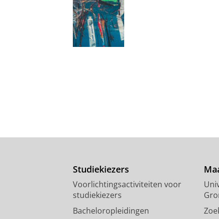
Studiekiezers
Maa
Voorlichtingsactiviteiten voor
Univ
studiekiezers
Gro
Bacheloropleidingen
Zoe