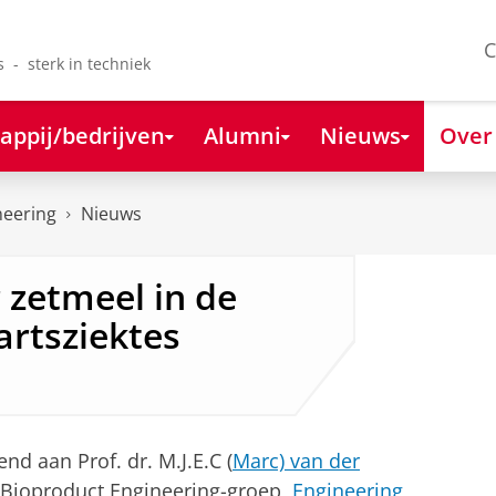
C
s - sterk in techniek
appij/bedrijven
Alumni
Nieuws
Over
neering
Nieuws
 zetmeel in de
artsziektes
d aan Prof. dr. M.J.E.C (
Marc) van der
 Bioproduct Engineering-groep,
Engineering