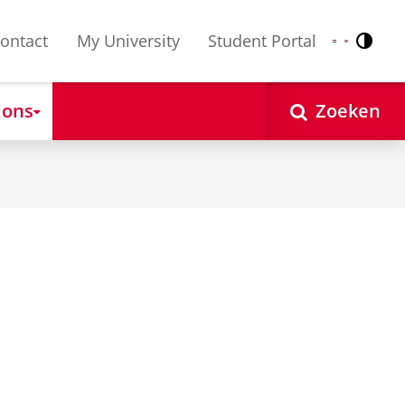
ontact
My University
Student Portal
Contr
Nederlands
English
 ons
Zoeken