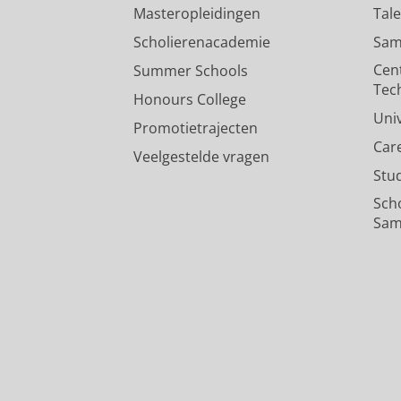
Masteropleidingen
Tal
Scholierenacademie
Sam
Cen
Summer Schools
Tec
Honours College
Uni
Promotietrajecten
Car
Veelgestelde vragen
Stu
Sch
Sam