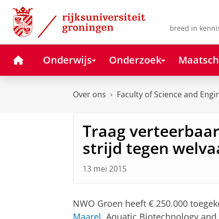
Skip
Skip
to
to
Content
Navigation
breed in kenni
Home
Onderwijs
Onderzoek
Maatsch
Over ons
Faculty of Science and Engi
Traag verteerbaar
strijd tegen welva
13 mei 2015
NWO Groen heeft € 250.000 toegeken
Maarel
, Aquatic Biotechnology and