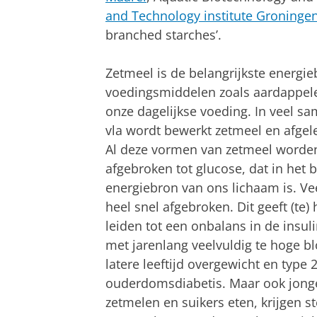
and Technology institute Groninge
branched starches’.
Zetmeel is de belangrijkste energi
voedingsmiddelen zoals aardappelen
onze dagelijkse voeding. In veel s
vla wordt bewerkt zetmeel en afgel
Al deze vormen van zetmeel worden
afgebroken tot glucose, dat in het
energiebron van ons lichaam is. V
heel snel afgebroken. Dit geeft (te)
leiden tot een onbalans in de insul
met jarenlang veelvuldig te hoge b
latere leeftijd overgewicht en type 
ouderdomsdiabetis. Maar ook jonge 
zetmelen en suikers eten, krijgen st