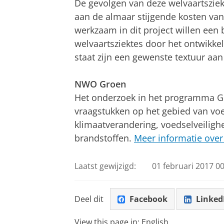
De gevolgen van deze welvaartsziek
aan de almaar stijgende kosten va
werkzaam in dit project willen een 
welvaartsziektes door het ontwikke
staat zijn een gewenste textuur aa
NWO Groen
Het onderzoek in het programma Gr
vraagstukken op het gebied van voe
klimaatverandering, voedselveilighe
brandstoffen.
Meer informatie ov
Laatst gewijzigd:
01 februari 2017 00
Deel dit
Facebook
Linked
View this page in:
English