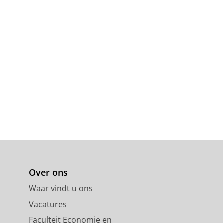
Over ons
Waar vindt u ons
Vacatures
Faculteit Economie en