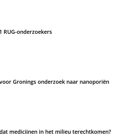
21 RUG-onderzoekers
voor Gronings onderzoek naar nanoporiën
at medicijnen in het milieu terechtkomen?