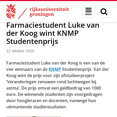
Skip
Skip
Over ons
Faculty of Science and Engineering
Nieuws
Menu
Zoek
to
to
en
Content
Navigation
zoeken
Farmaciestudent Luke van
der Koog wint KNMP
Studentenprijs
22 oktober 2020
Farmaciestudent Luke van der Koog is een van de
vier winnaars van de
KNMP
Studentenprijs. Van der
Koog wint de prijs voor zijn afstudeerproject
‘Veranderingen zenuwen rond luchtwegen bij
astma’. De prijs omvat een geldbedrag van 1000
euro. De winnende studenten zijn voorgedragen
door hoogleraren en docenten, vanwege hun
uitmuntende studieresultaten.