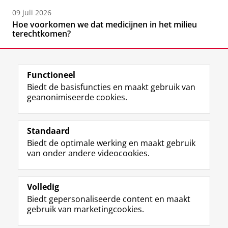
09 juli 2026
Hoe voorkomen we dat medicijnen in het milieu
terechtkomen?
Functioneel
Biedt de basisfuncties en maakt gebruik van
geanonimiseerde cookies.
F
L
R
I
Y
Volg de RUG
a
i
S
n
o
Standaard
c
n
S
s
u
Biedt de optimale werking en maakt gebruik
e
k
-
t
T
Studiekiezers
van onder andere videocookies.
b
e
f
a
u
Maatschappij/bedrijven
o
d
e
g
b
o
I
e
r
e
Alumni
k
n
d
a
-
Volledig
p
-
R
m
k
Biedt gepersonaliseerde content en maakt
Over ons
a
p
i
-
a
gebruik van marketingcookies.
g
a
j
a
n
i
g
k
c
a