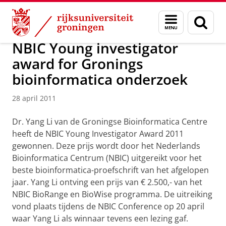
Skip
Skip
Over ons
Faculty of Science and Engineering
Nieuws
Menu
Zoek
to
to
en
Content
Navigation
zoeken
NBIC Young investigator
award for Gronings
bioinformatica onderzoek
28 april 2011
Dr. Yang Li van de Groningse Bioinformatica Centre
heeft de NBIC Young Investigator Award 2011
gewonnen. Deze prijs wordt door het Nederlands
Bioinformatica Centrum (NBIC) uitgereikt voor het
beste bioinformatica-proefschrift van het afgelopen
jaar. Yang Li ontving een prijs van € 2.500,- van het
NBIC BioRange en BioWise programma. De uitreiking
vond plaats tijdens de NBIC Conference op 20 april
waar Yang Li als winnaar tevens een lezing gaf.