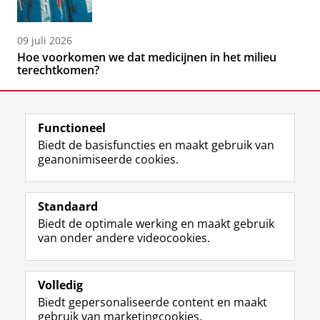
09 juli 2026
Hoe voorkomen we dat medicijnen in het milieu
terechtkomen?
Functioneel
Biedt de basisfuncties en maakt gebruik van
geanonimiseerde cookies.
F
L
R
I
Y
Volg de RUG
a
i
S
n
o
Standaard
c
n
S
s
u
Biedt de optimale werking en maakt gebruik
e
k
-
t
T
Studiekiezers
van onder andere videocookies.
b
e
f
a
u
Maatschappij/bedrijven
o
d
e
g
b
o
I
e
r
e
Alumni
k
n
d
a
-
Volledig
p
-
R
m
k
Biedt gepersonaliseerde content en maakt
Over ons
a
p
i
-
a
gebruik van marketingcookies.