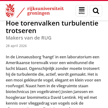
Skip
Skip
Over ons
Actueel
Nieuws
Menu
Zoek
to
to
en
Content
Navigation
zoeken
Hoe torenvalken turbulentie
trotseren
Makers van de RUG
28 april 2026
In de Linnaeusborg ‘hangt’ in een laboratorium een
Amerikaanse torenvalk voor een windtunnel die
lucht blaast. Ogenschijnlijk zonder moeite trotseert
hij de turbulentie die, actief, wordt gemaakt. Het is
een mooi gekleurde vogel, elegant en klein voor een
roofvogel. Naast hem in de vliegruimte staan
biotechnicus (en vogeltrainer) Josien Janssen en
hoogleraar biomimetica David Lentink
.
Hij wil met
kennis over vlieggedrag van vogels ook de