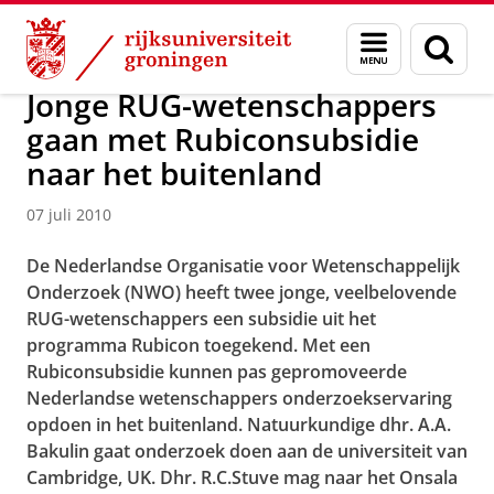
Skip
Skip
Over ons
Faculty of Science and Engineering
Nieuws
Menu
Zoek
to
to
en
Content
Navigation
zoeken
Jonge RUG-wetenschappers
gaan met Rubiconsubsidie
naar het buitenland
07 juli 2010
De Nederlandse Organisatie voor Wetenschappelijk
Onderzoek (NWO) heeft twee jonge, veelbelovende
RUG-wetenschappers een subsidie uit het
programma Rubicon toegekend. Met een
Rubiconsubsidie kunnen pas gepromoveerde
Nederlandse wetenschappers onderzoekservaring
opdoen in het buitenland. Natuurkundige dhr. A.A.
Bakulin gaat onderzoek doen aan de universiteit van
Cambridge, UK. Dhr. R.C.Stuve mag naar het Onsala