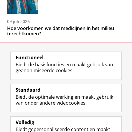
09 juli 2026
Hoe voorkomen we dat medicijnen in het milieu
terechtkomen?
Functioneel
Biedt de basisfuncties en maakt gebruik van
geanonimiseerde cookies.
F
L
R
I
Y
Volg de RUG
a
i
S
n
o
Standaard
c
n
S
s
u
Biedt de optimale werking en maakt gebruik
e
k
-
t
T
Studiekiezers
van onder andere videocookies.
b
e
f
a
u
Maatschappij/bedrijven
o
d
e
g
b
o
I
e
r
e
Alumni
k
n
d
a
-
Volledig
p
-
R
m
k
Biedt gepersonaliseerde content en maakt
Over ons