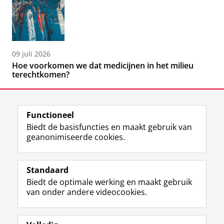
09 juli 2026
Hoe voorkomen we dat medicijnen in het milieu
terechtkomen?
Functioneel
Biedt de basisfuncties en maakt gebruik van
geanonimiseerde cookies.
F
L
R
I
Y
Volg de RUG
a
i
S
n
o
Standaard
c
n
S
s
u
Biedt de optimale werking en maakt gebruik
e
k
-
t
T
Studiekiezers
van onder andere videocookies.
b
e
f
a
u
Maatschappij/bedrijven
o
d
e
g
b
o
I
e
r
e
Alumni