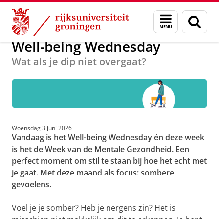
Skip
Skip
Onderwijs
Studentenwelzijn
Menu
Zoek
to
to
en
Content
Navigation
zoeken
Well-being Wednesday
Wat als je dip niet overgaat?
Woensdag 3 juni 2026
Vandaag is het Well-being Wednesday én deze week
is het de Week van de Mentale Gezondheid. Een
perfect moment om stil te staan bij hoe het echt met
je gaat. Met deze maand als focus: sombere
gevoelens.
Voel je je somber? Heb je nergens zin? Het is