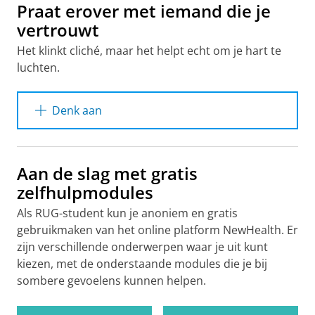
Praat erover met iemand die je
vertrouwt
Het klinkt cliché, maar het helpt echt om je hart te
luchten.
Denk aan
Een
goede vriend(in), huisgenoot
of
familielid.
Aan de slag met gratis
Je
mentor
of
studieadviseur.
De
zelfhulpmodules
studieadviseur helpt je ook bij zorgen of
vragen over studieplanning, gemiste
Als RUG-student kun je anoniem en gratis
tentamens (studievertraging), en BSA.
gebruikmaken van het online platform NewHealth. Er
Externe organisaties / websites waar je
zijn verschillende onderwerpen waar je uit kunt
terecht kunt, bijvoorbeeld:
kiezen, met de onderstaande modules die je bij
All Ears
met o.a. inloopspreekuren met
sombere gevoelens kunnen helpen.
studentwerkers bij het
Harmoniegebouw en op Zernike.