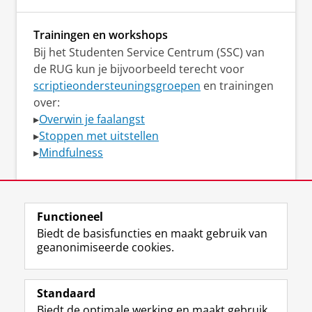
Trainingen en workshops
Bij het Studenten Service Centrum (SSC) van
de RUG kun je bijvoorbeeld terecht voor
scriptieondersteuningsgroepen
en trainingen
over:
▸
Overwin je faalangst
▸
Stoppen met uitstellen
▸
Mindfulness
Bekijk het aanbod van het SSC
Functioneel
Biedt de basisfuncties en maakt gebruik van
geanonimiseerde cookies.
F
L
R
I
Y
Volg de RUG
a
i
S
n
o
Standaard
c
n
S
s
u
Biedt de optimale werking en maakt gebruik