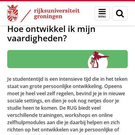
Skip
Skip
Onderwijs
Studentenwelzijn
Menu
Zoek
to
to
en
Content
Navigation
zoeken
Hoe ontwikkel ik mijn
vaardigheden?
Je studententijd is een intensieve tijd die in het teken
staat van grote persoonlijke ontwikkeling. Opeens
moet je heel veel zelf regelen, bevind je je in nieuwe
sociale settings, en dien je ook nog netjes door je
studie heen te komen. De RUG biedt veel
verschillende trainingen, workshops en online
zelfhulpmodules aan die je daarbij helpen en zich
richten op het ontwikkelen van je persoonlijke of