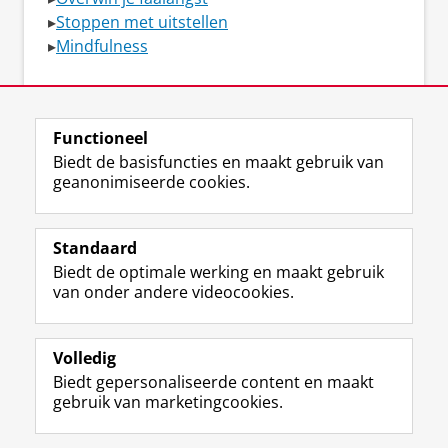
▸
Stoppen met uitstellen
▸
Mindfulness
Bekijk het aanbod van het SSC
Functioneel
Biedt de basisfuncties en maakt gebruik van
geanonimiseerde cookies.
F
L
R
I
Y
Volg de RUG
a
i
S
n
o
Standaard
c
n
S
s
u
Biedt de optimale werking en maakt gebruik
e
k
-
t
T
Studiekiezers
van onder andere videocookies.
b
e
f
a
u
Maatschappij/bedrijven
o
d
e
g
b
o
I
e
r
e
Alumni
k
n
d
a
-
Volledig
p
-
R
m
k
Biedt gepersonaliseerde content en maakt
Over ons
a
p
i
-
a
gebruik van marketingcookies.
g
a
j
a
n
i
g
k
c
a