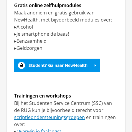
studieadviseur en studentendecaan.
Gratis online zelfhulpmodules
Maak anoniem en gratis gebruik van
Neem contact op met je studieadviseur
NewHealth, met bijvoorbeeld modules over:
▸Alcohol
▸Je smartphone de baas!
Student? Maak een afspraak met
▸Eenzaamheid
een studentendecaan
▸Geldzorgen
Student? Ga naar NewHealth
Trainingen en workshops
Bij het Studenten Service Centrum (SSC) van
de RUG kun je bijvoorbeeld terecht voor
scriptieondersteuningsgroepen
en trainingen
over:
▸
Overwin je faalangst