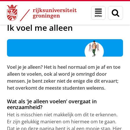
Skip
Skip
Onderwijs
Studentenwelzijn
Menu
Zoek
to
to
en
Content
Navigation
zoeken
Ik voel me alleen
Voel je je alleen? Het is heel normaal om je af en toe
alleen te voelen, ook al word je omringd door
mensen. Je bent zeker niet de enige die dit ervaart;
het overkomt de meeste studenten weleens.
Wat als ‘je alleen voelen’ overgaat in
eenzaamheid?
Het is misschien niet makkelijk om dit te erkennen.
Er zijn gelukkig manieren om hiermee om te gaan.
Dat je op deze pagina bent is al een mooie stap. Hier