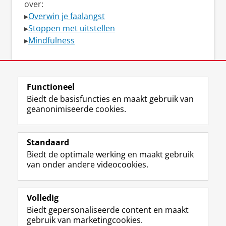
over:
▸
Overwin je faalangst
▸
Stoppen met uitstellen
▸
Mindfulness
Bekijk het aanbod van het SSC
Functioneel
Biedt de basisfuncties en maakt gebruik van
geanonimiseerde cookies.
F
L
R
I
Y
Volg de RUG
a
i
S
n
o
Standaard
c
n
S
s
u
Biedt de optimale werking en maakt gebruik
e
k
-
t
T
Studiekiezers
van onder andere videocookies.
b
e
f
a
u
Maatschappij/bedrijven
o
d
e
g
b
o
I
e
r
e
Alumni
k
n
d
a
-
Volledig
p
-
R
m
k
Biedt gepersonaliseerde content en maakt
Over ons
a
p
i
-
a
gebruik van marketingcookies.