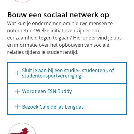
Bouw een sociaal netwerk op
Wat kun je ondernemen om nieuwe mensen te
ontmoeten? Welke initiatieven zijn er om
eenzaamheid tegen te gaan? Hieronder vind je tips
en informatie over het opbouwen van sociale
relaties tijdens je studententijd.
Sluit je aan bij een studie-, studenten-, of
studentensportvereniging
In Groningen vind je bijna 100 verschillende
Wordt een ESN Buddy
studie- en studentenverenigingen. Dit zijn de
traditionele studie- en
Het ESN Buddy Programme koppelt lokale
Bezoek Café de las Lenguas
gezelligheidsverenigingen, maar ook veel
studenten aan internationale studenten om
studentensportverenigingen, internationale
ze op weg te helpen in Groningen! Zo ontmoet
Verbeter je taalkennis, leer nieuwe mensen
studentenverenigingen, religieuze
je gemakkelijk nieuwe mensen in Groningen.
kennen en krijg een vleugje cultuur mee in het
studentenverenigingen en nog veel meer.
talencafé! Elke donderdagavond wordt Café de