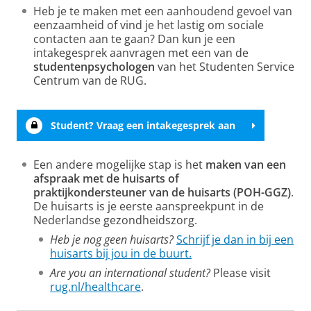
possible start that they can in
over
eenzaamheid, leefstijl of veerkracht?
Volg je liever een (live) training of workshop op
Heb je te maken met een aanhoudend gevoel van
Groningen.
RUG-studenten kunnen anoniem en gratis
het gebied van bijvoorbeeld
assertiviteit en
eenzaamheid of vind je het lastig om sociale
gebruikmaken van het online platform
sociale vaardigheden, of anders denken over
contacten aan te gaan? Dan kun je een
ACSA - African Carribean Student
NewHealth. Er zijn verschillende onderwerpen
intakegesprek aanvragen met een van de
Association
jezelf en je omgeving?
Check het aanbod bij
studentenpsychologen
van het Studenten Service
waar je uit kunt kiezen.
het Studenten Service Centrum van de RUG.
PPI Groningen - Perhimpunan Pelajar
Centrum van de RUG.
Indonesia Groningen
De trainingen en workshops zijn (bijna) gratis
én waardevol - je krijgt veel praktische tips die
Student? Ga naar NewHealth
je meteen kunt toepassen.
Studeer je in Leeuwarden?
Student? Vraag een intakegesprek aan
In Leeuwarden vind je ook een ruim aanbod
Bekijk het aanbod van het SSC
van gezelligheidsverenigingen,
Een andere mogelijke stap is het
maken van een
studentensportverenigingen en religieuze
afspraak met de huisarts of
praktijkondersteuner van de huisarts (POH-GGZ)
.
studentenverenigingen.
Op deze pagina vind
De huisarts is je eerste aanspreekpunt in de
je meer informatie over de studentenstad
Nederlandse gezondheidszorg.
Leeuwarden.
Heb je nog geen huisarts?
Schrijf je dan in bij een
huisarts bij jou in de buurt.
Are you an international student?
Please visit
rug.nl/healthcare
.