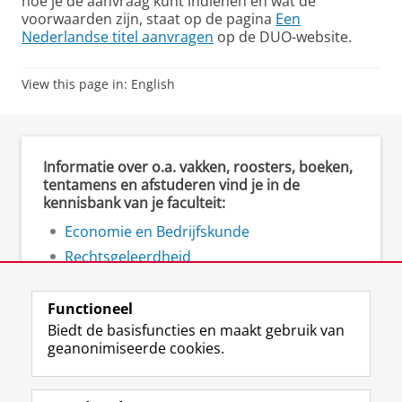
hoe je de aanvraag kunt indienen en wat de
voorwaarden zijn, staat op de pagina
Een
Nederlandse titel aanvragen
op de DUO-website.
View this page in:
English
Informatie over o.a. vakken, roosters, boeken,
tentamens en afstuderen vind je in de
kennisbank van je faculteit:
Economie en Bedrijfskunde
Rechtsgeleerdheid
Ruimtelijke Wetenschappen
Functioneel
Biedt de basisfuncties en maakt gebruik van
geanonimiseerde cookies.
F
L
R
I
Y
Volg de RUG
a
i
S
n
o