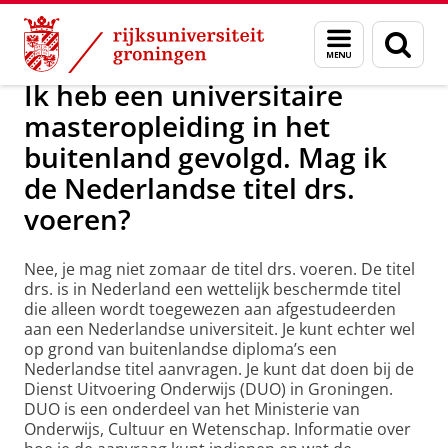
Skip
Skip
Onderwijs
Titulatuur / graden
Menu
Zoek
to
to
en
Content
Navigation
zoeken
Ik heb een universitaire
masteropleiding in het
buitenland gevolgd. Mag ik
de Nederlandse titel drs.
voeren?
Nee, je mag niet zomaar de titel drs. voeren. De titel
drs. is in Nederland een wettelijk beschermde titel
die alleen wordt toegewezen aan afgestudeerden
aan een Nederlandse universiteit. Je kunt echter wel
op grond van buitenlandse diploma’s een
Nederlandse titel aanvragen. Je kunt dat doen bij de
Dienst Uitvoering Onderwijs (DUO) in Groningen.
DUO is een onderdeel van het Ministerie van
Onderwijs, Cultuur en Wetenschap. Informatie over