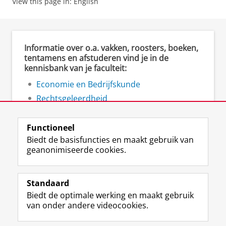
View this page in:
English
Informatie over o.a. vakken, roosters, boeken,
tentamens en afstuderen vind je in de
kennisbank van je faculteit:
Economie en Bedrijfskunde
Rechtsgeleerdheid
Ruimtelijke Wetenschappen
Functioneel
Biedt de basisfuncties en maakt gebruik van
geanonimiseerde cookies.
F
L
R
I
Y
Volg de RUG
a
i
S
n
o
Standaard
c
n
S
s
u
Biedt de optimale werking en maakt gebruik
e
k
-
t
T
Studiekiezers
van onder andere videocookies.
b
e
f
a
u
Maatschappij/bedrijven
o
d
e
g
b