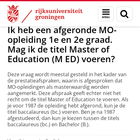
Skip
Skip
Onderwijs
Titulatuur / graden
Menu
Zoek
to
to
en
Content
Navigation
zoeken
Ik heb een afgeronde MO-
opleiding 1e en 2e graad.
Mag ik de titel Master of
Education (M ED) voeren?
Deze vraag wordt meestal gesteld in het kader van
de prestatieafspraken, waarin is afgesproken dat
MO-opleidingen als masterwaardig worden
aangemerkt. Deze afspraak geeft echter niet het
recht om de titel Master of Education te voeren. Als
je voor 1987 de opleiding hebt afgerond, kun je de
titel baccalaureus (bc.) voeren. Ben je na 1987
afgestudeerd, dan kun je kiezen tussen de titels
baccalaureus (bc.) en Bachelor (B.).