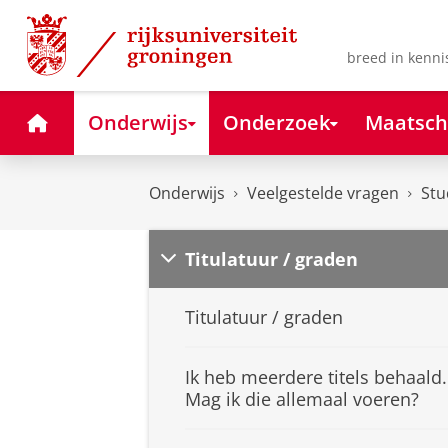
Skip
Skip
to
to
Content
Navigation
breed in kenni
Home
Onderwijs
Onderzoek
Maatsch
Onderwijs
Veelgestelde vragen
Stu
Titulatuur / graden
Titulatuur / graden
Ik heb meerdere titels behaald.
Mag ik die allemaal voeren?