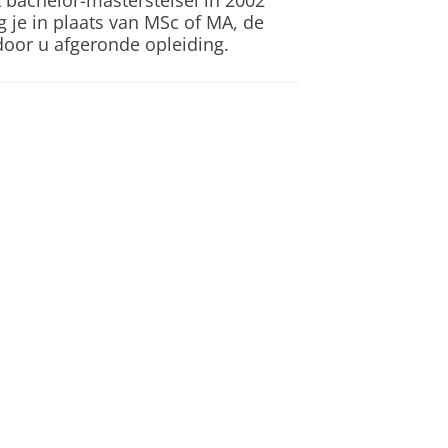
t bachelor-masterstelsel in 2002
g je in plaats van MSc of MA, de
e door u afgeronde opleiding.