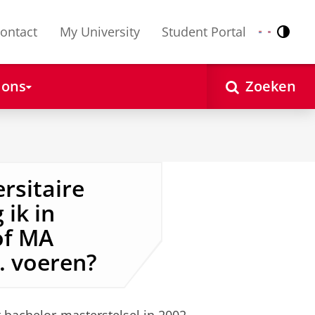
ontact
My University
Student Portal
Contr
Nederlands
English
 ons
Zoeken
rsitaire
 ik in
of MA
s. voeren?