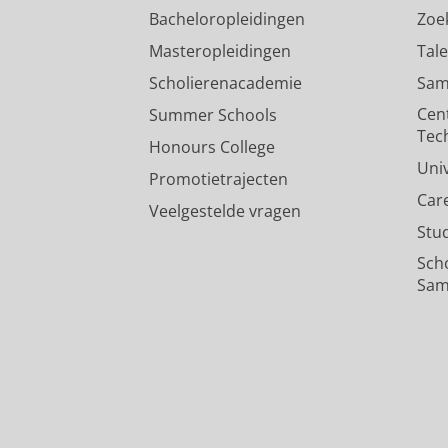
Bacheloropleidingen
Zoe
Masteropleidingen
Tal
Scholierenacademie
Sam
Cen
Summer Schools
Tec
Honours College
Uni
Promotietrajecten
Car
Veelgestelde vragen
Stu
Sch
Sam