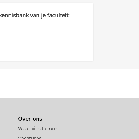
ennisbank van je faculteit:
Over ons
Waar vindt u ons
Vacatures