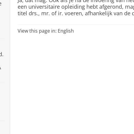
Ja, dat mag. Ook als je na de invoering van he
e
een universitaire opleiding hebt afgerond, ma
titel drs., mr. of ir. voeren, afhankelijk van d
View this page in:
English
d.
A